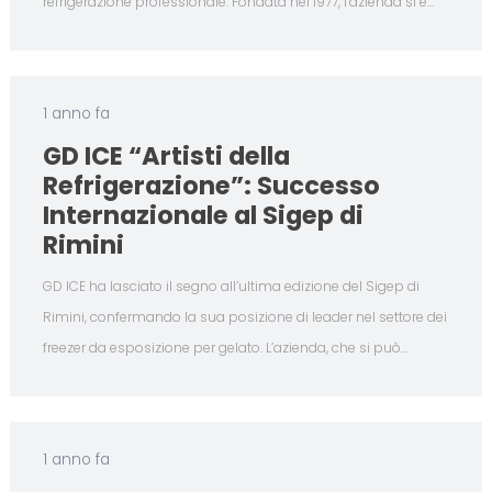
refrigerazione professionale. Fondata nel 1977, l’azienda si è…
1 anno fa
GD ICE “Artisti della
Refrigerazione”: Successo
Internazionale al Sigep di
Rimini
GD ICE ha lasciato il segno all’ultima edizione del Sigep di
Rimini, confermando la sua posizione di leader nel settore dei
freezer da esposizione per gelato. L’azienda, che si può…
1 anno fa