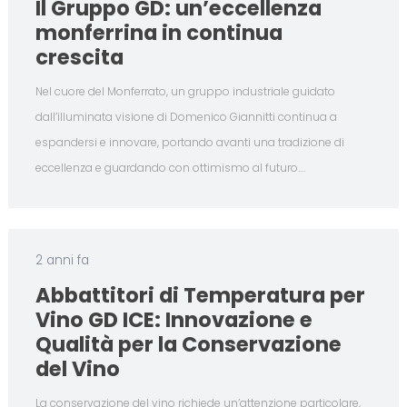
Il Gruppo GD: un’eccellenza
monferrina in continua
crescita
Nel cuore del Monferrato, un gruppo industriale guidato
dall’illuminata visione di Domenico Giannitti continua a
espandersi e innovare, portando avanti una tradizione di
eccellenza e guardando con ottimismo al futuro.…
2 anni fa
Abbattitori di Temperatura per
Vino GD ICE: Innovazione e
Qualità per la Conservazione
del Vino
La conservazione del vino richiede un’attenzione particolare,