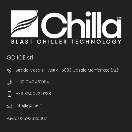
GD ICE srl
Strada Casale - Asti 4, 15033 Casale Monferrato (AL)
+ 39 0142 451084
+39 324 022 9738
info@gdice.it
P.iva: 02593330067