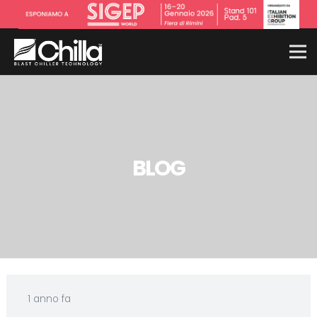
BLOG
1 anno fa