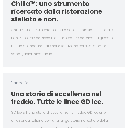
Chilla™: uno strumento
ricercato dalla ristorazione
stellata e non.
Chilla™: uno strumento ricercato dalla ristorazione stellata e
non. Nel corso dei secoli, la temperatura del vino ha giocato
un ruolo fondamentale nell’esaltazione dei suoi aromi e
sapori, determinando la…
1 anno fa
Una storia di eccellenza nel
freddo. Tutte le linee GD Ice.
GD Ice srl: una storia di eccellenza nel freddo GD Ice srl è
un’azienda italiana con una lunga storia nel settore della